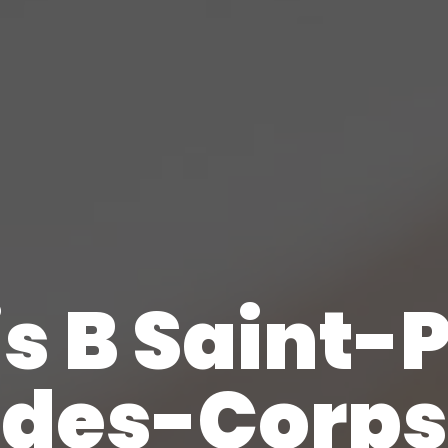
s B Saint-P
des-Corps