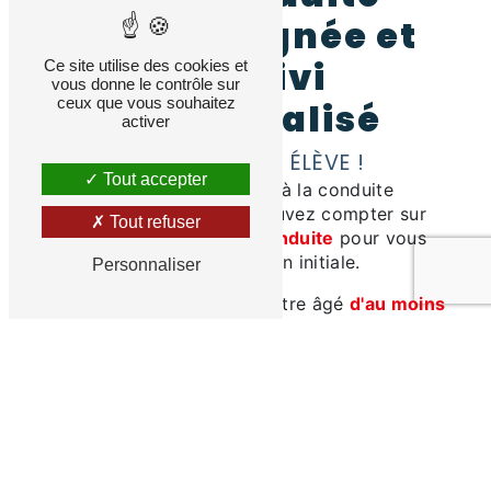
accompagnée et
un suivi
Ce site utilise des cookies et
vous donne le contrôle sur
ceux que vous souhaitez
personnalisé
activer
POUR CHAQUE ÉLÈVE !
Tout accepter
Vous voulez recourir à la conduite
accompagnée ? Vous pouvez compter sur
Tout refuser
l'expertise de
Festoc Conduite
pour vous
fournir la formation initiale.
Personnaliser
Pour ce faire, vous devez être âgé
d'au moins
15 ans
et obtenir l’autorisation de l’assureur du
véhicule et de vos parents.
Festoc Conduite c'est :
Un esprit familial ou vous serez suivi
et accompagné tout au long de votre